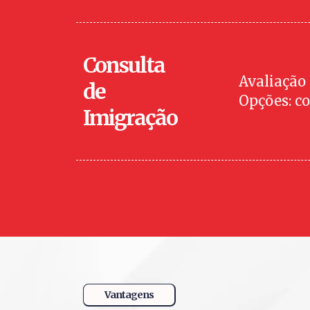
Consulta
Avaliação 
de
Opções: co
Imigração
Vantagens