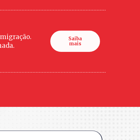
imigração.
Saiba
mais
hada.