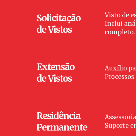
Visto de e
Solicitação
Inclui an
de Vistos
completo.
Extensão
Auxílio pa
de Vistos
Processos
Residência
Assessori
Permanente
Suporte em