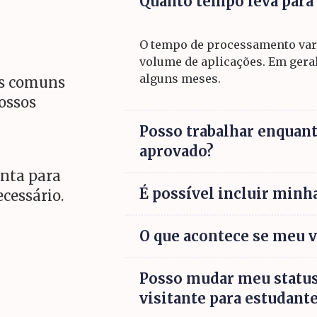
Quanto tempo leva para
O tempo de processamento varia
volume de aplicações. Em gera
alguns meses.
is comuns
ossos
Posso trabalhar enquant
aprovado?
onta para
É possível incluir minha
ecessário.
O que acontece se meu v
Posso mudar meu status
visitante para estudant