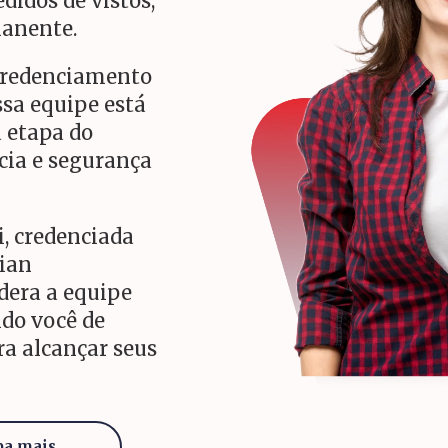
didos de vistos,
manente.
credenciamento
sa equipe está
 etapa do
cia e segurança
i, credenciada
ian
dera a equipe
do você de
ra alcançar seus
ba mais